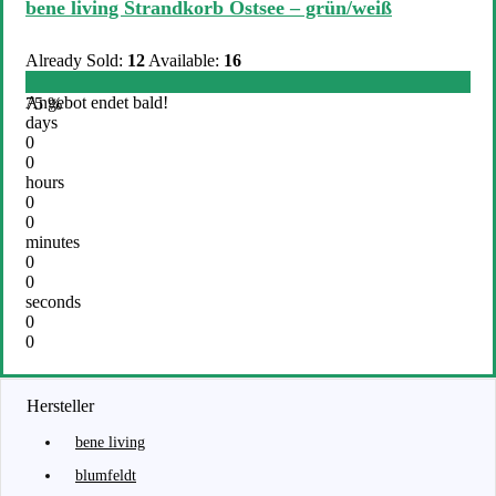
bene living Strandkorb Ostsee – grün/weiß
Already Sold:
12
Available:
16
Angebot endet bald!
75 %
days
0
0
hours
0
0
minutes
0
0
seconds
0
0
Hersteller
bene living
blumfeldt