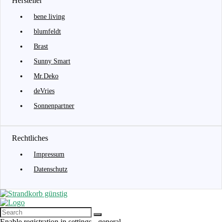
Hersteller
bene living
blumfeldt
Brast
Sunny Smart
Mr.Deko
deVries
Sonnenpartner
Rechtliches
Impressum
Datenschutz
Enable registration in settings - general