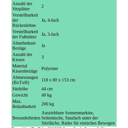
Anzahl der
2
Sitzplätze
Verstellbarkeit
der
Ja, 4-fach
Rückenlehne
Verstellbarkeit
Ja, 3-fach
der Fußstütze
Abnehmbare
Ja
Bezüge
Anzahl der
3
Kissen
Material
Polyester
Kissenbezüge
Abmessungen
118 x 80 x 153 cm
(BxTxH)
Sitzhöhe
44 cm
Gewicht
49 kg
Max.
200 kg
Belastbarkeit
Ausziehbare Sonnenmarkise,
Besonderheiten
Seitentische, Staufach unter der
Sitzfläche, Räder für einfaches Bewegen