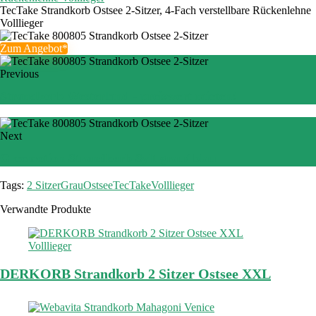
TecTake Strandkorb Ostsee 2-Sitzer, 4-Fach verstellbare Rückenlehne
Volllieger
Zum Angebot*
Previous
Strandkorb Westerland - preiswert mieten!
Next
Greemotion Strandkorb Sylt grau/ blau
Tags:
2 Sitzer
Grau
Ostsee
TecTake
Volllieger
Verwandte Produkte
DERKORB Strandkorb 2 Sitzer Ostsee XXL