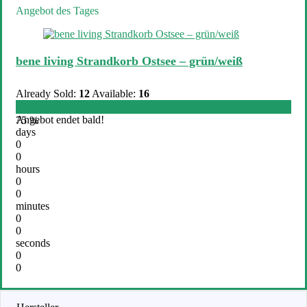
Angebot des Tages
bene living Strandkorb Ostsee – grün/weiß
Already Sold:
12
Available:
16
Angebot endet bald!
75 %
days
0
0
hours
0
0
minutes
0
0
seconds
0
0