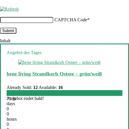
CAPTCHA Code
*
Inhalt
Angebot des Tages
bene living Strandkorb Ostsee – grün/weiß
Already Sold:
12
Available:
16
Angebot endet bald!
75 %
days
0
0
hours
0