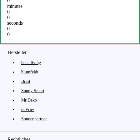
0
minutes
0
0
seconds
0
0
Hersteller
bene living
blumfeldt
Brast
Sunny Smart
Mr.Deko
deVries
Sonnenpartner
Rechtliches